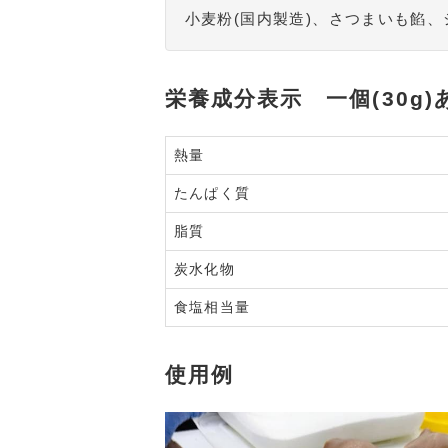
小麦粉(国内製造)、さつまいも餡
栄養成分表示 一個(30g)
熱量
たんぱく質
脂質
炭水化物
食塩相当量
使用例