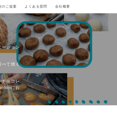
別のご提案
よくある質問
会社概要
エーション
並べて焼く
やチョコレ
tonにお