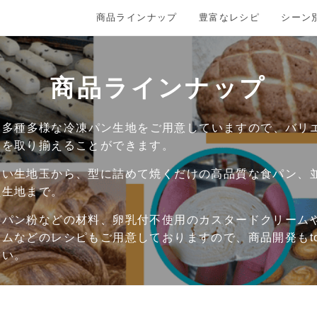
商品ラインナップ
豊富なレシピ
シーン
商品ラインナップ
nでは多種多様な冷凍パン生地をご用意していますので、バリ
品を取り揃えることができます。
高い生地玉から、型に詰めて焼くだけの高品質な食パン、
型生地まで。
やパン粉などの材料、卵乳付不使用のカスタードクリーム
ムなどのレシピもご用意しておりますので、商品開発もton
さい。