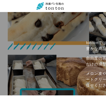
tonto
豊かな商
自由度の
だけの成
メロン皮
ートクリー
任せくだ